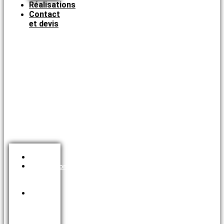
Réalisations
Contact
et devis
Accueil
Intervention
Couvreur
78
Services